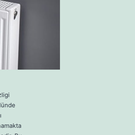
ligi
olünde
ı
ynamakta