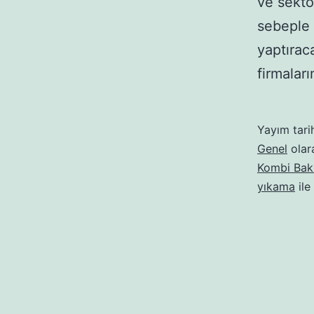
ve sektö
sebeple 
yaptırac
firmala
Yayım tari
Genel
olara
Kombi Bak
yıkama
ile