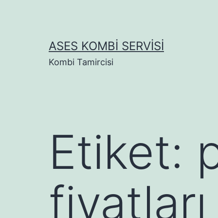
İçeriğe
geç
ASES KOMBI SERVISI
Kombi Tamircisi
Etiket:
p
fiyatları