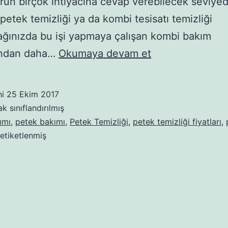
rün birçok ihtiyacına cevap verebilecek seviyed
petek temizliği ya da kombi tesisatı temizliği
ağınızda bu işi yapmaya çalışan kombi bakım
Petek
rından daha…
Okumaya devam et
ve
Tesisat
hi
25 Ekim 2017
Temizliği
k sınıflandırılmış
Nasıl
ımı
,
petek bakımı
,
Petek Temizliği
,
petek temizliği fiyatları
,
 etiketlenmiş
Yapılır?