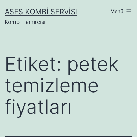
İçeriğe
ASES KOMBI SERVISI
Menü
geç
Kombi Tamircisi
Etiket:
petek
temizleme
fiyatları